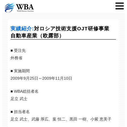
実績紹介:
対ロシア技術支援OJT研修事業
自動車産業（欧露部）
■ 受注先
外務省
■ 実施期間
2009年9月25日～2009年11月10日
■ WBA総括者名
足立 武士
■ 担当者名
足立 武士、武藤 厚広、葉 恒二、黒田 一樹、小紫 恵美子