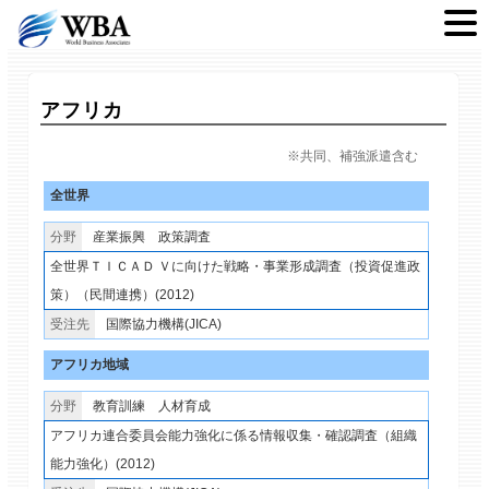
アフリカ
※共同、補強派遣含む
全世界
産業振興
政策調査
全世界ＴＩＣＡＤ Ｖに向けた戦略・事業形成調査（投資促進政
策）（民間連携）(2012)
国際協力機構(JICA)
アフリカ地域
教育訓練
人材育成
アフリカ連合委員会能力強化に係る情報収集・確認調査（組織
能力強化）(2012)